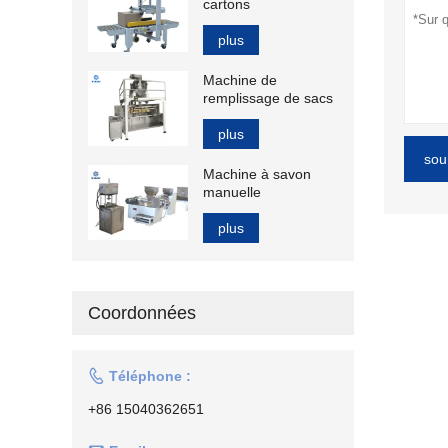
cartons
plus
Machine de
remplissage de sacs
plus
sou
Machine à savon
manuelle
plus
Coordonnées

Téléphone :
+86 15040362651