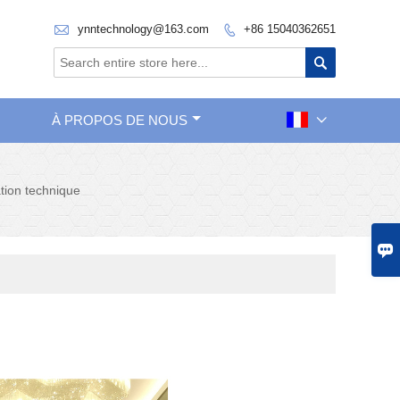

ynntechnology@163.com
+86 15040362651


À PROPOS DE NOUS

tion technique
