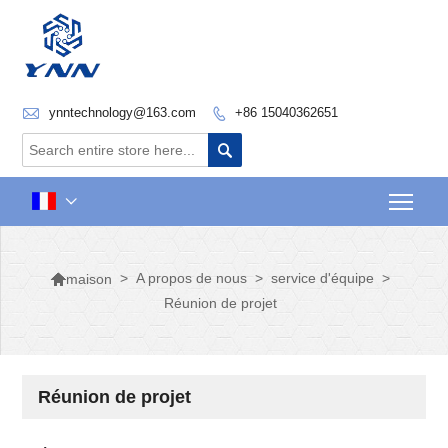

ynntechnology@163.com
+86 15040362651


Togg


>
A propos de nous
>
service d'équipe
>
maison
Réunion de projet
Réunion de projet