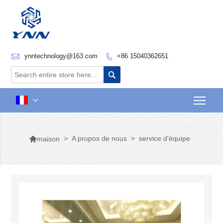

ynntechnology@163.com
+86 15040362651


Togg


>
A propos de nous
>
service d'équipe
maison