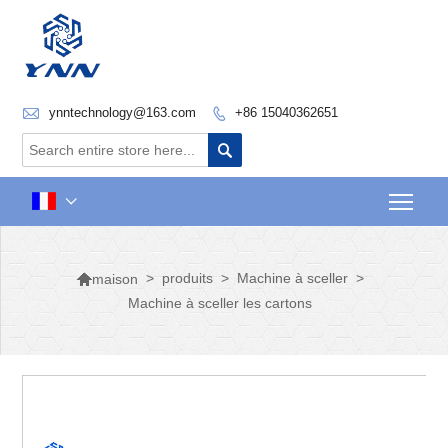

ynntechnology@163.com
+86 15040362651


Togg


>
produits
>
Machine à sceller
>
maison
Machine à sceller les cartons