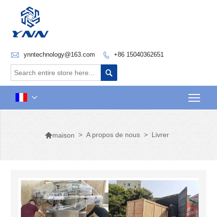

ynntechnology@163.com
+86 15040362651


Togg


>
A propos de nous
>
Livrer
maison