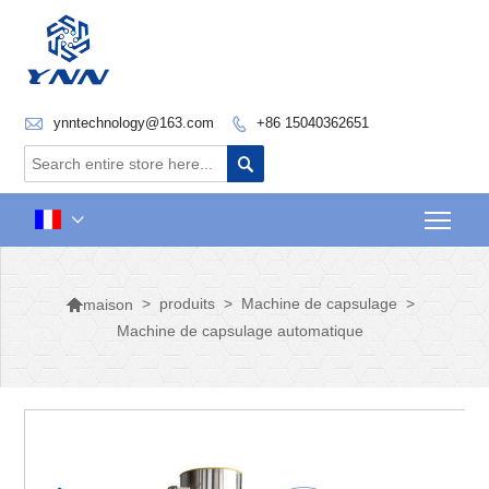

ynntechnology@163.com
+86 15040362651


Togg


>
produits
>
Machine de capsulage
>
maison
Machine de capsulage automatique