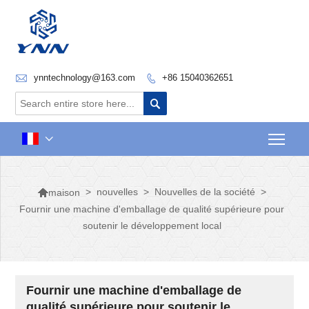

ynntechnology@163.com
+86 15040362651


Togg


>
nouvelles
>
Nouvelles de la société
>
maison
Fournir une machine d'emballage de qualité supérieure pour
soutenir le développement local
Fournir une machine d'emballage de
qualité supérieure pour soutenir le